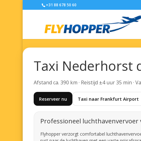
+31 88 678 50 60
Taxi Nederhorst 
Afstand ca. 390 km · Reistijd ±4 uur 35 min · 
Reserveer nu
Taxi naar Frankfurt Airport
Professioneel luchthavenvervoer
Flyhopper verzorgt comfortabel luchthavenvervoer
rust naar de luchthaven met een vaste prijsafspra