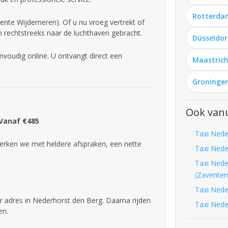
Rotterda
ente Wijdemeren). Of u nu vroeg vertrekt of
n rechtstreeks naar de luchthaven gebracht.
Düsseldor
voudig online. U ontvangt direct een
Maastrich
Groningen
Ook vanu
 Vanaf €485
Taxi Nede
rken we met heldere afspraken, een nette
Taxi Nede
Taxi Nede
(Zavente
Taxi Nede
r adres in Nederhorst den Berg. Daarna rijden
Taxi Nede
en.