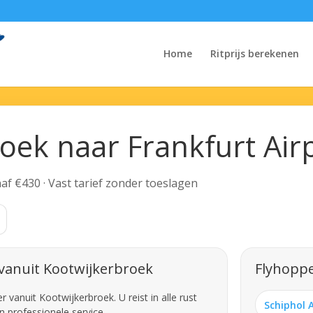
Home
Ritprijs berekenen
oek naar Frankfurt Air
anaf €430 · Vast tarief zonder toeslagen
vanuit Kootwijkerbroek
Flyhoppe
vanuit Kootwijkerbroek. U reist in alle rust
Schiphol 
n professionele service.