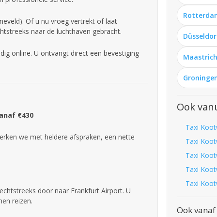
Rotterda
eveld). Of u nu vroeg vertrekt of laat
htstreeks naar de luchthaven gebracht.
Düsseldor
ig online. U ontvangt direct een bevestiging
Maastrich
Groningen
Ook vanu
Vanaf €430
Taxi Koot
rken we met heldere afspraken, een nette
Taxi Koot
Taxi Koot
Taxi Koot
Taxi Koot
echtstreeks door naar Frankfurt Airport. U
nen reizen.
Ook vanaf 