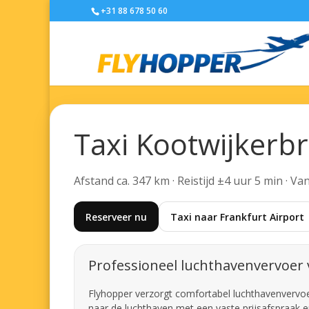
+31 88 678 50 60
Taxi Kootwijkerbr
Afstand ca. 347 km · Reistijd ±4 uur 5 min · V
Reserveer nu
Taxi naar Frankfurt Airport
Professioneel luchthavenvervoer 
Flyhopper verzorgt comfortabel luchthavenvervoer 
naar de luchthaven met een vaste prijsafspraak e