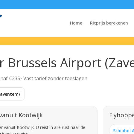
Home
Ritprijs berekenen
r Brussels Airport (Za
Vanaf €235 · Vast tarief zonder toeslagen
(Zaventem)
vanuit Kootwijk
Flyhoppe
vanuit Kootwijk. U reist in alle rust naar de
Schiphol 
sionele service.