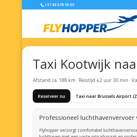
+31 88 678 50 60
Taxi Kootwijk naa
Afstand ca. 188 km · Reistijd ±2 uur 30 min · 
Reserveer nu
Taxi naar Brussels Airport 
Professioneel luchthavenvervoer 
Flyhopper verzorgt comfortabel luchthavenvervoer 
luchthaven met een vaste prijsafspraak en profes