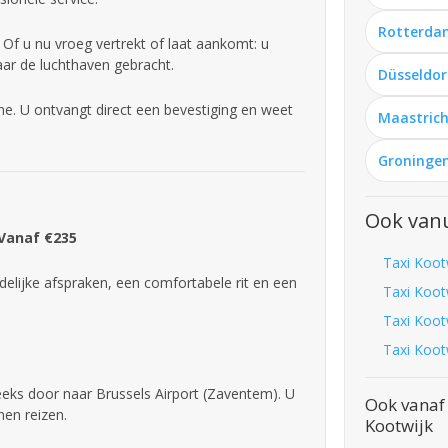
Rotterda
 Of u nu vroeg vertrekt of laat aankomt: u
aar de luchthaven gebracht.
Düsseldor
ne. U ontvangt direct een bevestiging en weet
Maastrich
Groningen
Ook vanu
 Vanaf €235
Taxi Koot
delijke afspraken, een comfortabele rit en een
Taxi Koot
Taxi Koot
Taxi Koot
reeks door naar Brussels Airport (Zaventem). U
Ook vanaf 
nen reizen.
Kootwijk