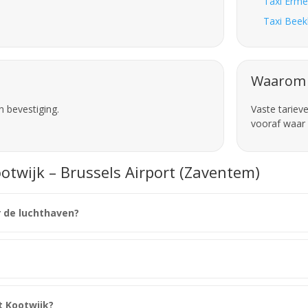
Taxi Erme
Taxi Beek
Waarom 
n bevestiging.
Vaste tariev
vooraf waar 
otwijk – Brussels Airport (Zaventem)
r de luchthaven?
t Kootwijk?