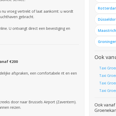
Rotterda
u nu vroeg vertrekt of laat aankomt: u wordt
 luchthaven gebracht.
Düsseldor
ine. U ontvangt direct een bevestiging en
Maastrich
Groningen
Ook van
Vanaf €200
Taxi Groe
delijke afspraken, een comfortabele rit en een
Taxi Groe
Taxi Groe
Taxi Groe
treeks door naar Brussels Airport (Zaventem).
Ook vanaf 
annen reizen.
Groeneka