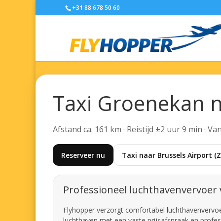
+31 88 678 50 60
Taxi Groenekan n
Afstand ca. 161 km · Reistijd ±2 uur 9 min · V
Reserveer nu
Taxi naar Brussels Airport 
Professioneel luchthavenvervoer
Flyhopper verzorgt comfortabel luchthavenvervoer 
luchthaven met een vaste prijsafspraak en profes