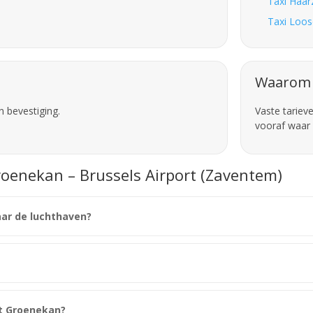
Taxi Haar
Taxi Loos
Waarom 
n bevestiging.
Vaste tariev
vooraf waar 
roenekan – Brussels Airport (Zaventem)
aar de luchthaven?
it Groenekan?