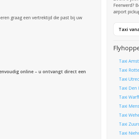
Feerwerd? B
airport picku
iseren graag een vertrektijd die past bij uw
Taxi vana
Flyhoppe
Taxi Amst
Taxi Rott
eenvoudig online – u ontvangt direct een
Taxi Utre
Taxi Den 
Taxi Warf
Taxi Mens
Taxi Wehe
Taxi Zuurd
Taxi Nieh