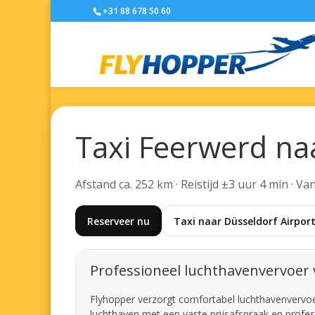
+31 88 678 50 60
Taxi Feerwerd na
Afstand ca. 252 km · Reistijd ±3 uur 4 min · V
Reserveer nu
Taxi naar Düsseldorf Airpor
Professioneel luchthavenvervoer
Flyhopper verzorgt comfortabel luchthavenvervoer 
luchthaven met een vaste prijsafspraak en profes