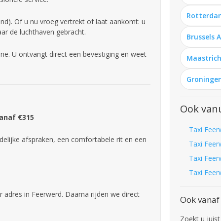
Rotterda
d). Of u nu vroeg vertrekt of laat aankomt: u
aar de luchthaven gebracht.
Brussels 
ne. U ontvangt direct een bevestiging en weet
Maastrich
Groningen
Ook vanu
Vanaf €315
Taxi Feer
delijke afspraken, een comfortabele rit en een
Taxi Feer
Taxi Feer
Taxi Feer
r adres in Feerwerd. Daarna rijden we direct
Ook vanaf
Zoekt u juis