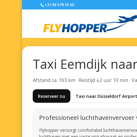
+31 88 678 50 60
Taxi Eemdijk naar
Afstand ca. 163 km · Reistijd ±2 uur 10 min · 
Reserveer nu
Taxi naar Düsseldorf Airpor
Professioneel luchthavenvervoer 
Flyhopper verzorgt comfortabel luchthavenvervoer 
luchthaven met een vaste prijsafspraak en profes