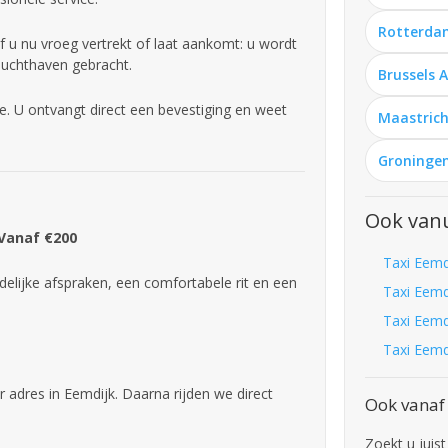
Rotterda
f u nu vroeg vertrekt of laat aankomt: u wordt
 luchthaven gebracht.
Brussels 
e. U ontvangt direct een bevestiging en weet
Maastrich
Groningen
Ook vanu
 Vanaf €200
Taxi Eemd
delijke afspraken, een comfortabele rit en een
Taxi Eemd
Taxi Eemd
Taxi Eemd
 adres in Eemdijk. Daarna rijden we direct
Ook vanaf
Zoekt u juis