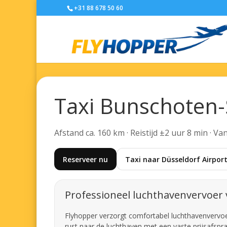
+31 88 678 50 60
Taxi Bunschoten-
Afstand ca. 160 km · Reistijd ±2 uur 8 min · V
Reserveer nu
Taxi naar Düsseldorf Airpor
Professioneel luchthavenvervoe
Flyhopper verzorgt comfortabel luchthavenvervoer
rust naar de luchthaven met een vaste prijsafspra