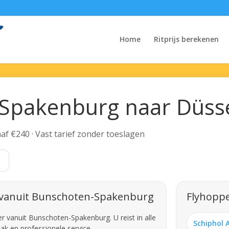
Home
Ritprijs berekenen
Spakenburg naar Düsse
anaf €240 · Vast tarief zonder toeslagen
t
r vanuit Bunschoten-Spakenburg
Flyhoppe
 vanuit Bunschoten-Spakenburg. U reist in alle
Schiphol 
ak en professionele service.