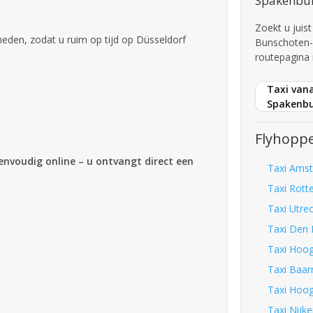
Spakenbu
Zoekt u juis
den, zodat u ruim op tijd op Düsseldorf
Bunschoten-
routepagina 
Taxi van
Spakenb
Flyhoppe
eenvoudig online – u ontvangt direct een
Taxi Amst
Taxi Rott
Taxi Utre
Taxi Den 
Taxi Hoog
Taxi Baar
Taxi Hoog
Taxi Nijke