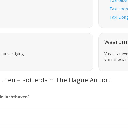
Taxi Gilz
Taxi Loon
Taxi Dong
Waarom 
n bevestiging.
Vaste tariev
vooraf waar 
Drunen – Rotterdam The Hague Airport
de luchthaven?