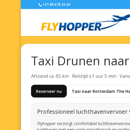
+31 88 678 50 60
Taxi Drunen naar
Afstand ca. 65 km · Reistijd ±1 uur 5 min · Van
Reserveer nu
Taxi naar Rotterdam The Ha
Professioneel luchthavenvervoer
Flyhopper verzorgt comfortabel luchthavenvervoer 
luchthaven met een vaste prijsafspraak en profes