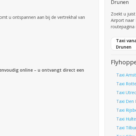
Drunen
Zoekt u juis
omt u ontspannen aan bij de vertrekhal van
Airport naa
routepagina 
Taxi van
Drunen
Flyhoppe
eenvoudig online – u ontvangt direct een
Taxi Amst
Taxi Rott
Taxi Utre
Taxi Den 
Taxi Rijs
Taxi Hult
Taxi Tilb