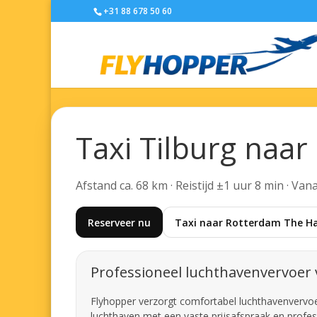
+31 88 678 50 60
Taxi Tilburg naa
Afstand ca. 68 km · Reistijd ±1 uur 8 min · Van
Reserveer nu
Taxi naar Rotterdam The Ha
Professioneel luchthavenvervoer 
Flyhopper verzorgt comfortabel luchthavenvervoer v
luchthaven met een vaste prijsafspraak en profes