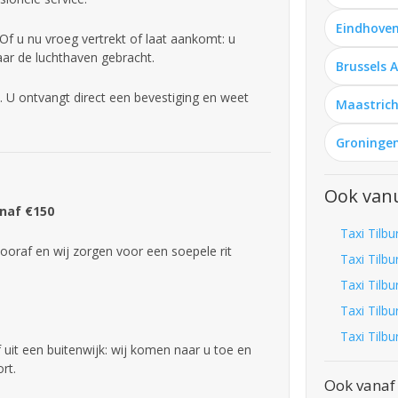
Eindhoven
 Of u nu vroeg vertrekt of laat aankomt: u
aar de luchthaven gebracht.
Brussels 
. U ontvangt direct een bevestiging en weet
Maastrich
Groningen
Ook vanu
anaf €150
Taxi Tilbu
ooraf en wij zorgen voor een soepele rit
Taxi Tilbu
Taxi Tilb
Taxi Tilb
Taxi Tilbu
f uit een buitenwijk: wij komen naar u toe en
rt.
Ook vanaf