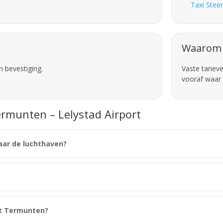
Taxi Stee
Waarom 
n bevestiging.
Vaste tariev
vooraf waar 
ermunten – Lelystad Airport
aar de luchthaven?
it Termunten?