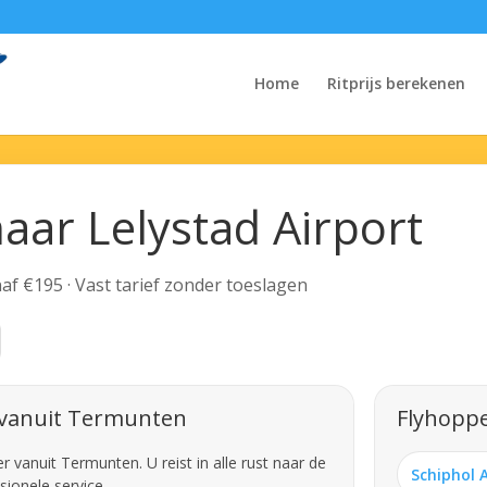
Home
Ritprijs berekenen
aar Lelystad Airport
anaf €195 · Vast tarief zonder toeslagen
 vanuit Termunten
Flyhoppe
vanuit Termunten. U reist in alle rust naar de
Schiphol 
sionele service.