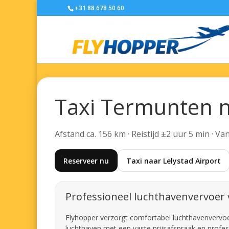
+31 88 678 50 60
Taxi Termunten n
Afstand ca. 156 km · Reistijd ±2 uur 5 min · V
Reserveer nu
Taxi naar Lelystad Airport
Professioneel luchthavenvervoer
Flyhopper verzorgt comfortabel luchthavenvervoer 
luchthaven met een vaste prijsafspraak en profes