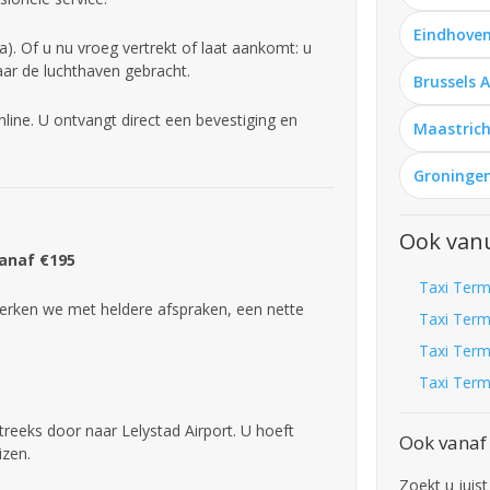
Eindhoven
. Of u nu vroeg vertrekt of laat aankomt: u
aar de luchthaven gebracht.
Brussels 
ine. U ontvangt direct een bevestiging en
Maastrich
Groningen
Ook van
Vanaf €195
Taxi Term
rken we met heldere afspraken, een nette
Taxi Term
Taxi Term
Taxi Term
treeks door naar Lelystad Airport. U hoeft
Ook vanaf
izen.
Zoekt u juist