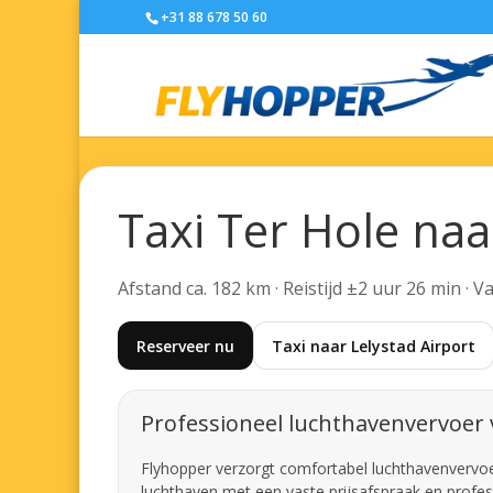
+31 88 678 50 60
Taxi Ter Hole naa
Afstand ca. 182 km · Reistijd ±2 uur 26 min · 
Reserveer nu
Taxi naar Lelystad Airport
Professioneel luchthavenvervoer 
Flyhopper verzorgt comfortabel luchthavenvervoer 
luchthaven met een vaste prijsafspraak en profes