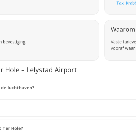
Taxi Krab
Waarom 
n bevestiging.
Vaste tariev
vooraf waar 
r Hole – Lelystad Airport
r de luchthaven?
t Ter Hole?