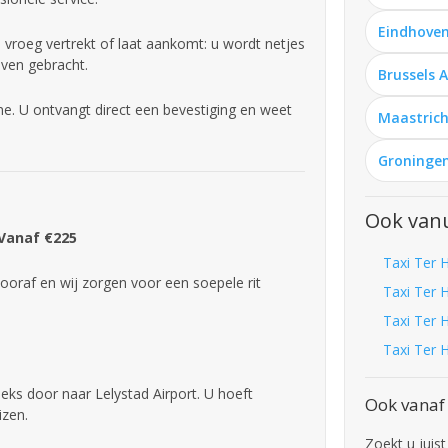
Eindhoven
u vroeg vertrekt of laat aankomt: u wordt netjes
aven gebracht.
Brussels 
ne. U ontvangt direct een bevestiging en weet
Maastrich
Groningen
Ook vanu
 Vanaf €225
Taxi Ter 
ooraf en wij zorgen voor een soepele rit
Taxi Ter H
Taxi Ter 
Taxi Ter 
eeks door naar Lelystad Airport. U hoeft
Ook vanaf 
izen.
Zoekt u juist