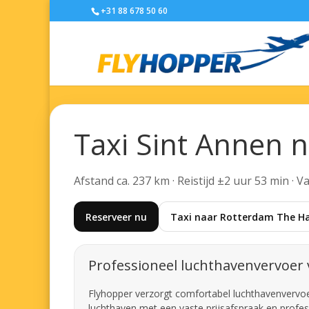
+31 88 678 50 60
Taxi Sint Annen 
Afstand ca. 237 km · Reistijd ±2 uur 53 min · 
Reserveer nu
Taxi naar Rotterdam The Ha
Professioneel luchthavenvervoer 
Flyhopper verzorgt comfortabel luchthavenvervoer 
luchthaven met een vaste prijsafspraak en profes