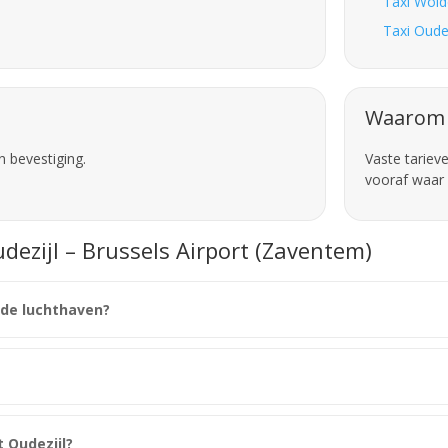
Taxi Wold
Taxi Oude
Waarom 
n bevestiging.
Vaste tariev
vooraf waar 
dezijl – Brussels Airport (Zaventem)
r de luchthaven?
 Oudezijl?