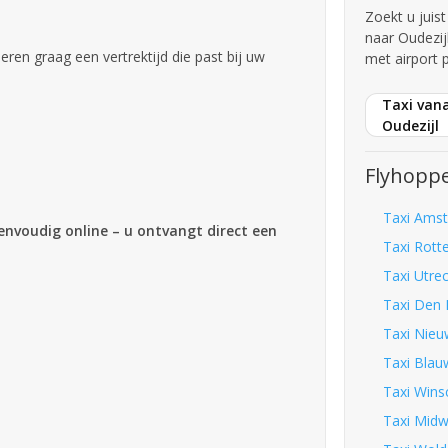
Zoekt u juis
naar Oudezij
iseren graag een vertrektijd die past bij uw
met airport 
Taxi vana
Oudezijl
Flyhoppe
Taxi Amst
eenvoudig online – u ontvangt direct een
Taxi Rott
Taxi Utre
Taxi Den 
Taxi Nieu
Taxi Blau
Taxi Wins
Taxi Midw