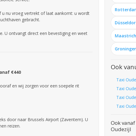
Rotterda
f u nu vroeg vertrekt of laat aankomt: u wordt
 luchthaven gebracht.
Düsseldor
ne. U ontvangt direct een bevestiging en weet
Maastrich
Groningen
Ook vanu
Vanaf €440
Taxi Oude
ooraf en wij zorgen voor een soepele rit
Taxi Oudez
Taxi Oudez
Taxi Oudez
eeks door naar Brussels Airport (Zaventem). U
Ook vanaf 
nen reizen.
Oudezijl