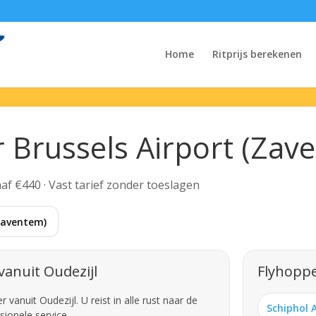
Home
Ritprijs berekenen
r Brussels Airport (Zav
anaf €440 · Vast tarief zonder toeslagen
(Zaventem)
vanuit Oudezijl
Flyhoppe
anuit Oudezijl. U reist in alle rust naar de
Schiphol 
sionele service.