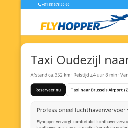
+31 88 678 50 60
Taxi Oudezijl naa
Afstand ca. 352 km · Reistijd ±4 uur 8 min · V
Reserveer nu
Taxi naar Brussels Airport 
Professioneel luchthavenvervoer 
Flyhopper verzorgt comfortabel luchthavenvervoer v
luchthaven met een vaste prijsafspraak en profes