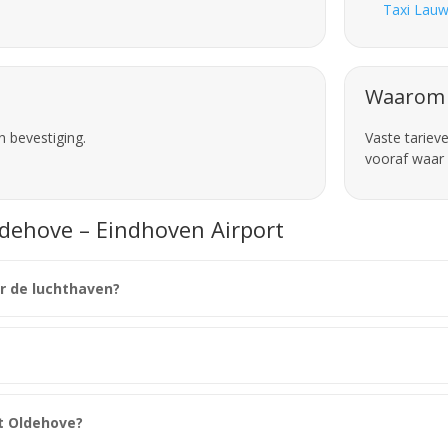
Taxi Lauw
Waarom 
n bevestiging.
Vaste tariev
vooraf waar 
ldehove – Eindhoven Airport
r de luchthaven?
it Oldehove?