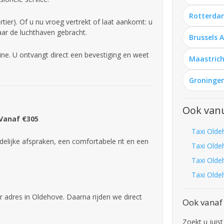
Rotterda
ier). Of u nu vroeg vertrekt of laat aankomt: u
aar de luchthaven gebracht.
Brussels 
ne. U ontvangt direct een bevestiging en weet
Maastrich
Groningen
Ook vanu
 Vanaf €305
Taxi Olde
delijke afspraken, een comfortabele rit en een
Taxi Olde
Taxi Olde
Taxi Olde
r adres in Oldehove. Daarna rijden we direct
Ook vanaf
Zoekt u juis