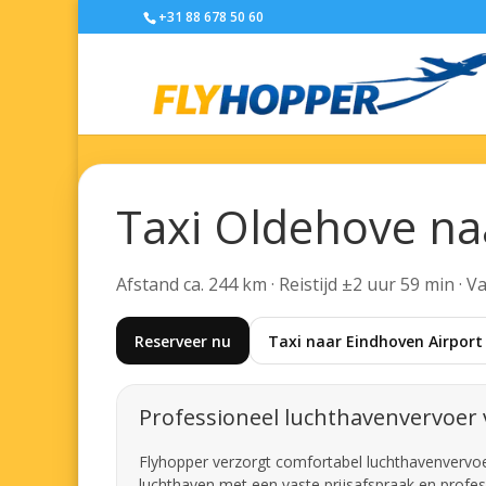
+31 88 678 50 60
Taxi Oldehove na
Afstand ca. 244 km · Reistijd ±2 uur 59 min · 
Reserveer nu
Taxi naar Eindhoven Airport
Professioneel luchthavenvervoer
Flyhopper verzorgt comfortabel luchthavenvervoer 
luchthaven met een vaste prijsafspraak en profes