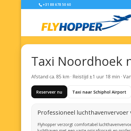
+31 88 678 50 60
Taxi Noordhoek n
Afstand ca. 85 km · Reistijd ±1 uur 18 min · V
Reserveer nu
Taxi naar Schiphol Airport
Professioneel luchthavenvervoer
Flyhopper verzorgt comfortabel luchthavenvervoer
luchthaven met een vaste prijsafspraak en profes