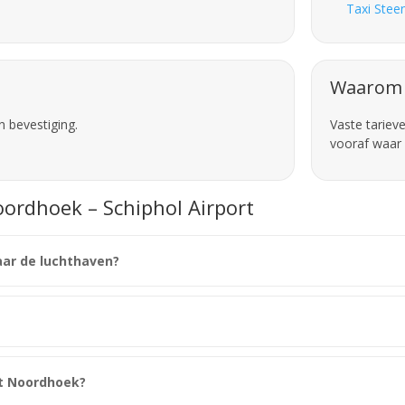
Taxi Stee
Waarom 
n bevestiging.
Vaste tariev
vooraf waar 
oordhoek – Schiphol Airport
aar de luchthaven?
it Noordhoek?