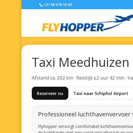
+31 88 678 50 60
Taxi Meedhuizen 
Afstand ca. 202 km · Reistijd ±2 uur 42 min · 
Reserveer nu
Taxi naar Schiphol Airport
Professioneel luchthavenvervoer
Flyhopper verzorgt comfortabel luchthavenvervoer 
de luchthaven met een vaste prijsafspraak en pro