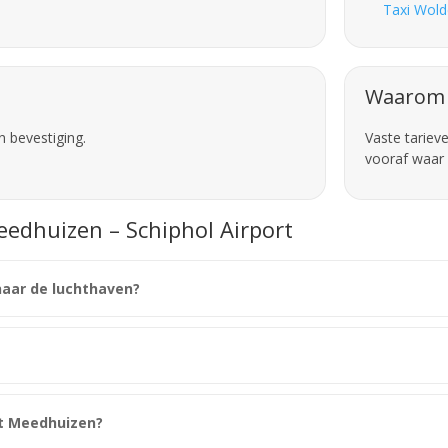
Taxi Wold
Waarom 
n bevestiging.
Vaste tariev
vooraf waar 
eedhuizen – Schiphol Airport
naar de luchthaven?
it Meedhuizen?