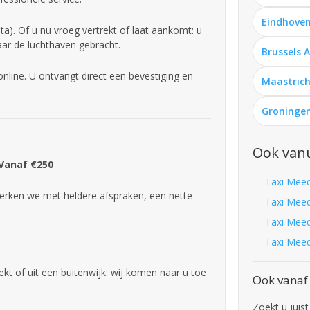
Eindhoven
). Of u nu vroeg vertrekt of laat aankomt: u
aar de luchthaven gebracht.
Brussels 
line. U ontvangt direct een bevestiging en
Maastrich
Groningen
Ook van
 Vanaf €250
Taxi Meed
rken we met heldere afspraken, een nette
Taxi Meed
Taxi Meed
Taxi Meed
kt of uit een buitenwijk: wij komen naar u toe
Ook vanaf
Zoekt u juist