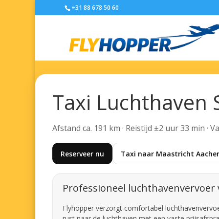
+31 88 678 50 60
Taxi Luchthaven 
Afstand ca. 191 km · Reistijd ±2 uur 33 min · 
Reserveer nu
Taxi naar Maastricht Aachen
Professioneel luchthavenvervoer 
Flyhopper verzorgt comfortabel luchthavenvervoer 
rust naar de luchthaven met een vaste prijsafspra