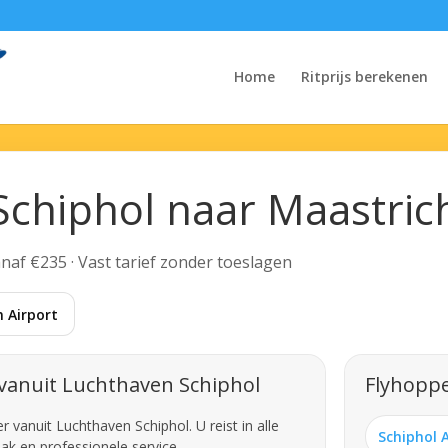
Home
Ritprijs berekenen
Schiphol naar Maastric
Vanaf €235 · Vast tarief zonder toeslagen
 Airport
vanuit Luchthaven Schiphol
Flyhoppe
vanuit Luchthaven Schiphol. U reist in alle
Schiphol 
ak en professionele service.