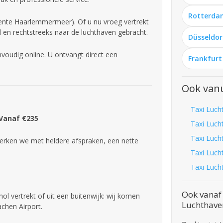
Rotterda
ente Haarlemmermeer). Of u nu vroeg vertrekt
d en rechtstreeks naar de luchthaven gebracht.
Düsseldor
voudig online. U ontvangt direct een
Frankfurt
Ook vanu
Taxi Luch
 Vanaf €235
Taxi Luch
Taxi Luch
rken we met heldere afspraken, een nette
Taxi Luch
Taxi Luch
Ook vanaf
ol vertrekt of uit een buitenwijk: wij komen
Luchthave
achen Airport.