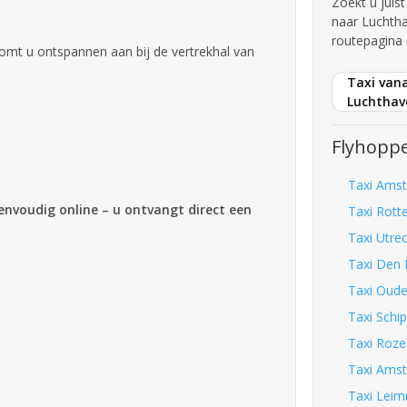
Zoekt u juis
naar Luchth
routepagina 
omt u ontspannen aan bij de vertrekhal van
Taxi van
Luchthav
Flyhoppe
Taxi Amst
eenvoudig online – u ontvangt direct een
Taxi Rott
Taxi Utre
Taxi Den 
Taxi Oude
Taxi Schi
Taxi Roze
Taxi Amst
Taxi Leim