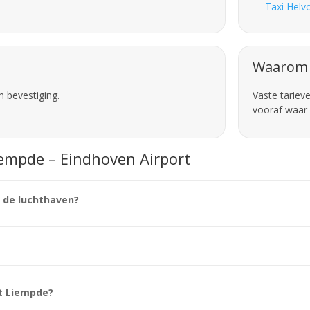
Taxi Helvo
Waarom 
n bevestiging.
Vaste tariev
vooraf waar 
iempde – Eindhoven Airport
r de luchthaven?
it Liempde?