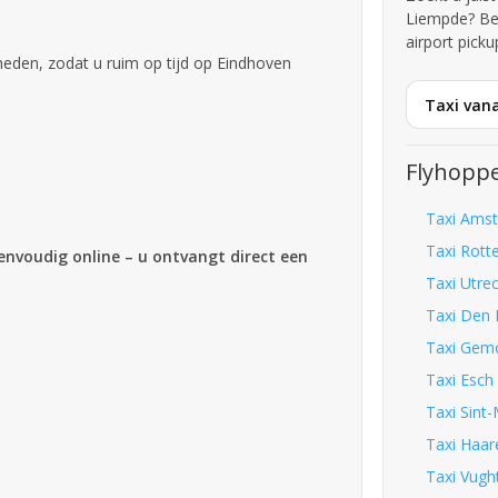
Liempde? Be
airport picku
den, zodat u ruim op tijd op Eindhoven
Taxi van
Flyhoppe
Taxi Amst
Taxi Rott
eenvoudig online – u ontvangt direct een
Taxi Utre
Taxi Den 
Taxi Gemo
Taxi Esch
Taxi Sint-
Taxi Haar
Taxi Vugh