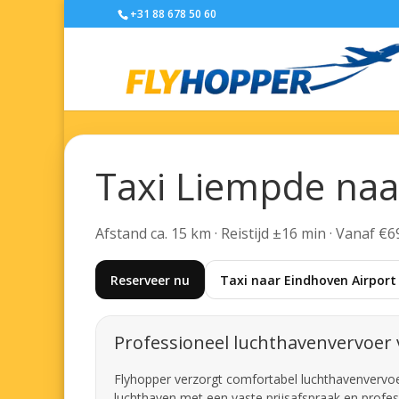
+31 88 678 50 60
Taxi Liempde naa
Afstand ca. 15 km · Reistijd ±16 min · Vanaf €6
Reserveer nu
Taxi naar Eindhoven Airport
Professioneel luchthavenvervoer
Flyhopper verzorgt comfortabel luchthavenvervoer 
luchthaven met een vaste prijsafspraak en profes