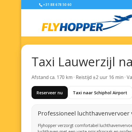
+31 88 678 50 60
Taxi Lauwerzijl n
Afstand ca. 170 km · Reistijd ±2 uur 16 min · 
Reserveer nu
Taxi naar Schiphol Airport
Professioneel luchthavenvervoer 
Flyhopper verzorgt comfortabel luchthavenvervoer v
luchthaven met een vaste prijsafspraak en profes