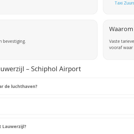
Taxi Zuurd
Waarom 
n bevestiging.
Vaste tariev
vooraf waar 
uwerzijl – Schiphol Airport
aar de luchthaven?
t Lauwerzijl?