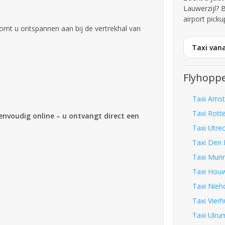
Lauwerzijl?
airport picku
omt u ontspannen aan bij de vertrekhal van
Taxi vana
Flyhoppe
Taxi Amst
Taxi Rott
eenvoudig online – u ontvangt direct een
Taxi Utrec
Taxi Den 
Taxi Munn
Taxi Houwe
Taxi Nieh
Taxi Vierh
Taxi Ulru