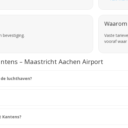
Waarom 
n bevestiging.
Vaste tariev
vooraf waar 
antens – Maastricht Aachen Airport
 de luchthaven?
t Kantens?