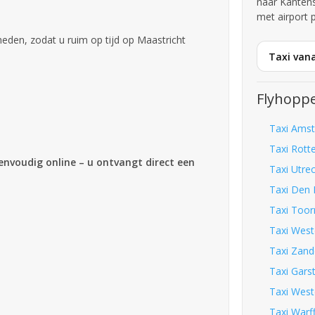
naar Kanten
met airport 
en, zodat u ruim op tijd op Maastricht
Taxi van
Flyhoppe
Taxi Amst
Taxi Rott
eenvoudig online – u ontvangt direct een
Taxi Utre
Taxi Den 
Taxi Toor
Taxi West
Taxi Zand
Taxi Gars
Taxi West
Taxi Warf