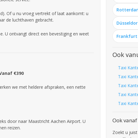
Rotterda
). Of u nu vroeg vertrekt of laat aankomt: u
aar de luchthaven gebracht.
Düsseldor
e. U ontvangt direct een bevestiging en weet
Frankfurt
Ook vanu
Taxi Kant
 Vanaf €390
Taxi Kant
Taxi Kant
rken we met heldere afspraken, een nette
Taxi Kant
Taxi Kant
Ook vanaf
eeks door naar Maastricht Aachen Airport. U
nen reizen.
Zoekt u juis