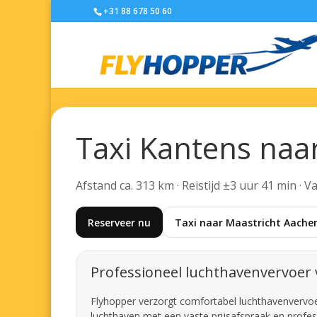
+31 88 678 50 60
Taxi Kantens naa
Afstand ca. 313 km · Reistijd ±3 uur 41 min · 
Reserveer nu
Taxi naar Maastricht Aachen
Professioneel luchthavenvervoer 
Flyhopper verzorgt comfortabel luchthavenvervoer 
luchthaven met een vaste prijsafspraak en profes