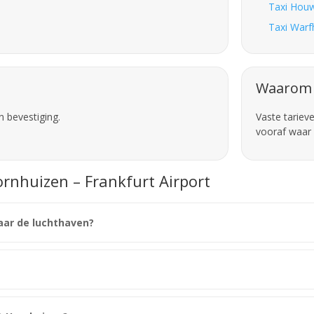
Taxi Houwe
Taxi Warf
Waarom 
n bevestiging.
Vaste tariev
vooraf waar 
ornhuizen – Frankfurt Airport
aar de luchthaven?