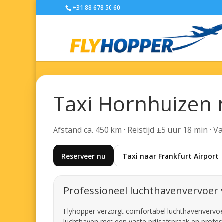
+31 88 678 50 60
Taxi Hornhuizen 
Afstand ca. 450 km · Reistijd ±5 uur 18 min · 
Reserveer nu
Taxi naar Frankfurt Airport
Professioneel luchthavenvervoer
Flyhopper verzorgt comfortabel luchthavenvervoer 
luchthaven met een vaste prijsafspraak en profes