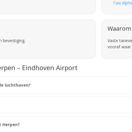
Taxi Alph
Waarom 
n bevestiging.
Vaste tariev
vooraf waar 
erpen – Eindhoven Airport
de luchthaven?
t Herpen?