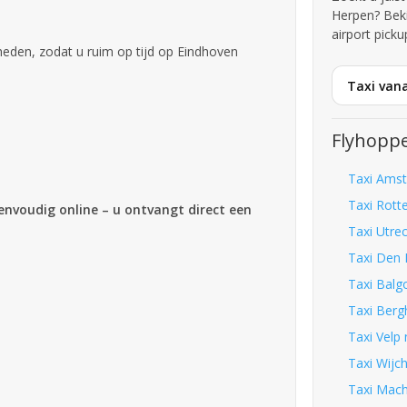
Herpen? Bek
airport picku
den, zodat u ruim op tijd op Eindhoven
Taxi van
Flyhoppe
Taxi Amst
Taxi Rott
eenvoudig online – u ontvangt direct een
Taxi Utre
Taxi Den 
Taxi Balg
Taxi Berg
Taxi Velp
Taxi Wijc
Taxi Mach