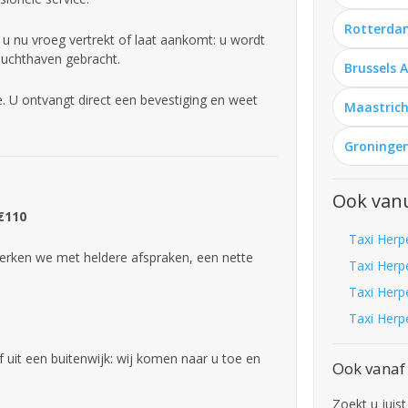
Rotterda
u nu vroeg vertrekt of laat aankomt: u wordt
 luchthaven gebracht.
Brussels 
. U ontvangt direct een bevestiging en weet
Maastrich
Groningen
Ook van
 €110
Taxi Herp
rken we met heldere afspraken, een nette
Taxi Herp
Taxi Herp
Taxi Herp
 uit een buitenwijk: wij komen naar u toe en
Ook vanaf
Zoekt u juis