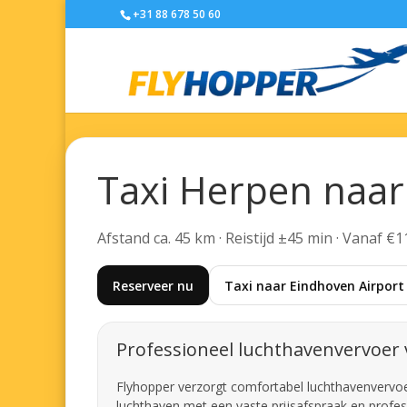
+31 88 678 50 60
Taxi Herpen naar
Afstand ca. 45 km · Reistijd ±45 min · Vanaf €1
Reserveer nu
Taxi naar Eindhoven Airport
Professioneel luchthavenvervoer
Flyhopper verzorgt comfortabel luchthavenvervoer 
luchthaven met een vaste prijsafspraak en profes