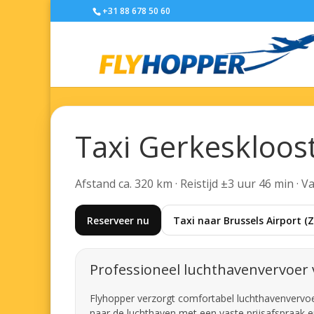
+31 88 678 50 60
Taxi Gerkeskloos
Afstand ca. 320 km · Reistijd ±3 uur 46 min · 
Reserveer nu
Taxi naar Brussels Airport 
Professioneel luchthavenvervoer 
Flyhopper verzorgt comfortabel luchthavenvervoer 
naar de luchthaven met een vaste prijsafspraak e