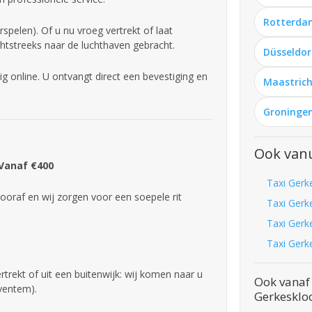
Rotterda
spelen). Of u nu vroeg vertrekt of laat
htstreeks naar de luchthaven gebracht.
Düsseldor
g online. U ontvangt direct een bevestiging en
Maastrich
Groningen
Ook vanu
 Vanaf €400
Taxi Gerk
ooraf en wij zorgen voor een soepele rit
Taxi Gerk
Taxi Gerk
Taxi Gerk
trekt of uit een buitenwijk: wij komen naar u
Ook vanaf 
aventem).
Gerkesklo