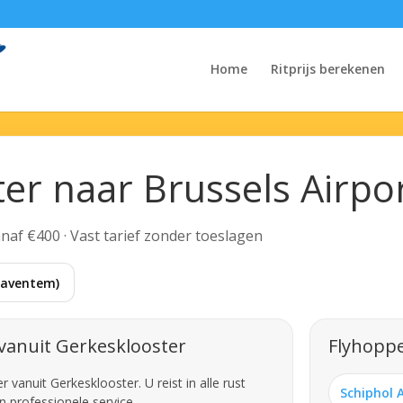
Home
Ritprijs berekenen
ter naar Brussels Airpo
Vanaf €400 · Vast tarief zonder toeslagen
(Zaventem)
vanuit Gerkesklooster
Flyhoppe
vanuit Gerkesklooster. U reist in alle rust
Schiphol 
n professionele service.