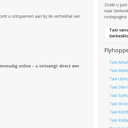
Zoekt u juis
naar Gerkes
omt u ontspannen aan bij de vertrekhal van
routepagina 
Taxi vana
Gerkeskl
Flyhoppe
Taxi Amst
eenvoudig online – u ontvangt direct een
Taxi Rott
Taxi Utre
Taxi Den 
Taxi Surh
Taxi Groo
Taxi Korn
Taxi Koll