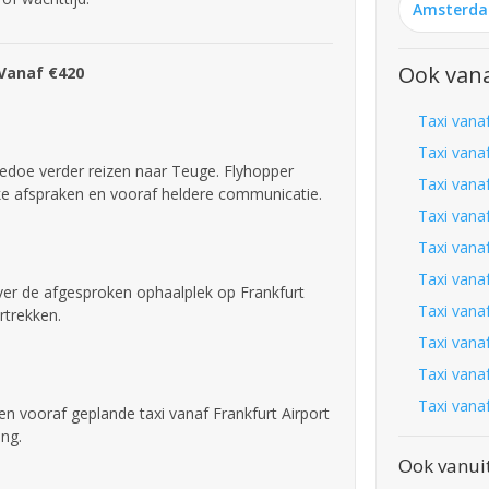
Amsterd
Ook vana
 Vanaf €420
Taxi vana
Taxi vana
gedoe verder reizen naar Teuge. Flyhopper
Taxi vanaf
jke afspraken en vooraf heldere communicatie.
Taxi vana
Taxi vanaf
Taxi vana
over de afgesproken ophaalplek op Frankfurt
Taxi vana
rtrekken.
Taxi vana
Taxi vana
Taxi vana
een vooraf geplande taxi vanaf Frankfurt Airport
ing.
Ook vanuit