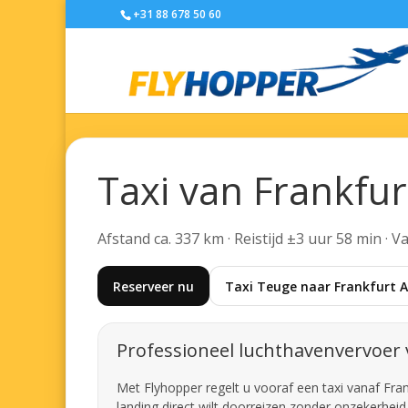
+31 88 678 50 60
Taxi van Frankfur
Afstand ca. 337 km · Reistijd ±3 uur 58 min · 
Reserveer nu
Taxi Teuge naar Frankfurt A
Professioneel luchthavenvervoer 
Met Flyhopper regelt u vooraf een taxi vanaf Fran
landing direct wilt doorreizen zonder onzekerheid 