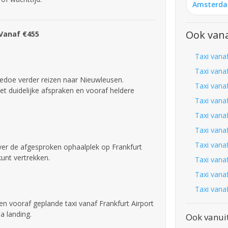
Amsterd
Ook vana
 Vanaf €455
Taxi vana
Taxi vana
gedoe verder reizen naar Nieuwleusen.
Taxi vanaf
t duidelijke afspraken en vooraf heldere
Taxi vana
Taxi vanaf
Taxi vana
Taxi vana
over de afgesproken ophaalplek op Frankfurt
kunt vertrekken.
Taxi vana
Taxi vana
Taxi vana
een vooraf geplande taxi vanaf Frankfurt Airport
a landing.
Ook vanui