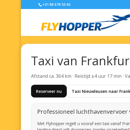
+31 88 678 50 60
Taxi van Frankfu
Afstand ca. 364 km · Reistijd ±4 uur 17 min · 
Reserveer nu
Taxi Nieuwleusen naar Frank
Professioneel luchthavenvervoer 
Met Flyhopper regelt u vooraf een taxi vanaf Fran
landing direct wilt doorreizen zonder onzekerheid 