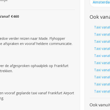
Amsterd
Ook vana
 Vanaf €460
Taxi vana
Taxi vana
gedoe verder reizen naar Made. Flyhopper
Taxi vanaf
jke afspraken en vooraf heldere communicatie.
Taxi vana
Taxi vana
Taxi vana
over de afgesproken ophaalplek op Frankfurt
Taxi vanaf
rtrekken.
Taxi vana
Taxi vanaf
Taxi vanaf
een vooraf geplande taxi vanaf Frankfurt Airport
ng.
Ook vanui