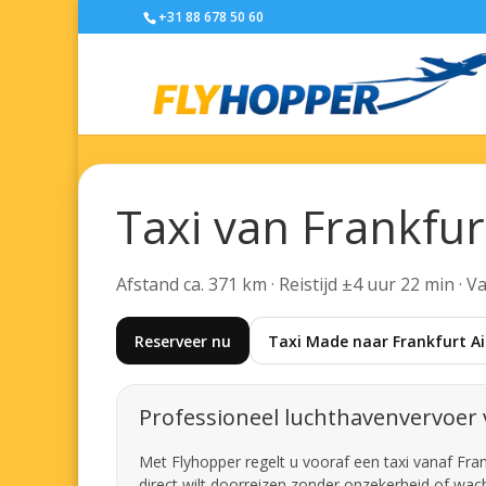
+31 88 678 50 60
Taxi van Frankfu
Afstand ca. 371 km · Reistijd ±4 uur 22 min · 
Reserveer nu
Taxi Made naar Frankfurt Ai
Professioneel luchthavenvervoer 
Met Flyhopper regelt u vooraf een taxi vanaf Fran
direct wilt doorreizen zonder onzekerheid of wacht