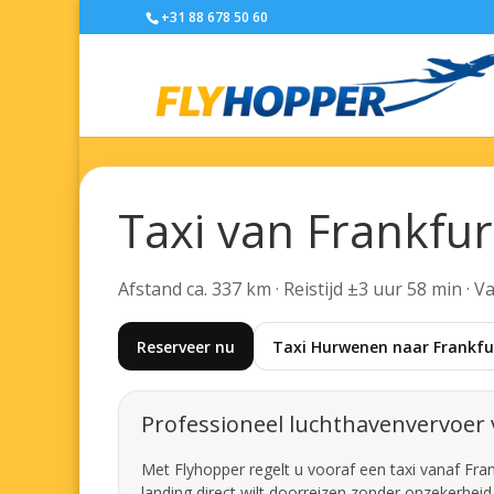
+31 88 678 50 60
Taxi van Frankfu
Afstand ca. 337 km · Reistijd ±3 uur 58 min · 
Reserveer nu
Taxi Hurwenen naar Frankfur
Professioneel luchthavenvervoer 
Met Flyhopper regelt u vooraf een taxi vanaf Fran
landing direct wilt doorreizen zonder onzekerheid 