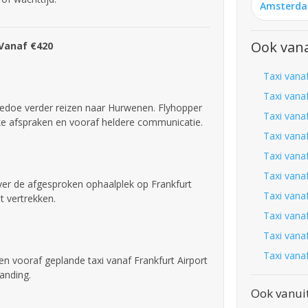
Amsterd
Ook vana
 Vanaf €420
Taxi vana
Taxi vana
gedoe verder reizen naar Hurwenen. Flyhopper
Taxi vanaf
jke afspraken en vooraf heldere communicatie.
Taxi vana
Taxi vana
Taxi vanaf
over de afgesproken ophaalplek op Frankfurt
Taxi vana
t vertrekken.
Taxi vana
Taxi vanaf
Taxi vana
een vooraf geplande taxi vanaf Frankfurt Airport
anding.
Ook vanui