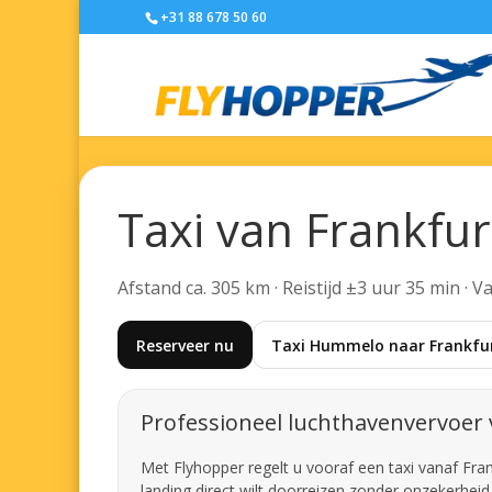
+31 88 678 50 60
Taxi van Frankfu
Afstand ca. 305 km · Reistijd ±3 uur 35 min · 
Reserveer nu
Taxi Hummelo naar Frankfur
Professioneel luchthavenvervoer 
Met Flyhopper regelt u vooraf een taxi vanaf Fra
landing direct wilt doorreizen zonder onzekerheid 