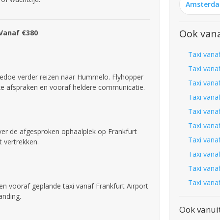
Amsterd
Ook vana
 Vanaf €380
Taxi vana
Taxi vana
gedoe verder reizen naar Hummelo. Flyhopper
Taxi vanaf
jke afspraken en vooraf heldere communicatie.
Taxi vana
Taxi vana
Taxi vana
over de afgesproken ophaalplek op Frankfurt
Taxi vanaf
t vertrekken.
Taxi vana
Taxi vana
Taxi vana
een vooraf geplande taxi vanaf Frankfurt Airport
anding.
Ook vanui