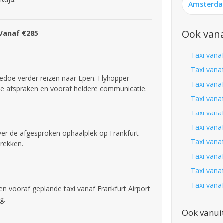
Amsterd
Ook vana
 Vanaf €285
Taxi vana
Taxi vana
edoe verder reizen naar Epen. Flyhopper
Taxi vanaf
jke afspraken en vooraf heldere communicatie.
Taxi vana
Taxi vana
Taxi vana
over de afgesproken ophaalplek op Frankfurt
Taxi vanaf
trekken.
Taxi vanaf
Taxi vanaf
Taxi vanaf
een vooraf geplande taxi vanaf Frankfurt Airport
g.
Ook vanuit