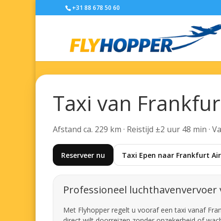
+31 88 678 50 60
Taxi van Frankfur
Afstand ca. 229 km · Reistijd ±2 uur 48 min · 
Reserveer nu
Taxi Epen naar Frankfurt Ai
Professioneel luchthavenvervoer 
Met Flyhopper regelt u vooraf een taxi vanaf Frank
direct wilt doorreizen zonder onzekerheid of wacht