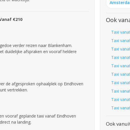
Amsterd
Ook vana
 Vanaf €210
Taxi vana
Taxi vana
 gedoe verder reizen naar Blankenham.
Taxi vana
t duidelijke afspraken en vooraf heldere
Taxi vana
Taxi vana
Taxi vana
Taxi vana
 over de afgesproken ophaalplek op Eindhoven
unt vertrekken.
Taxi vana
Taxi vanaf
Taxi vana
 een vooraf geplande taxi vanaf Eindhoven
irect na landing.
Ook vanui