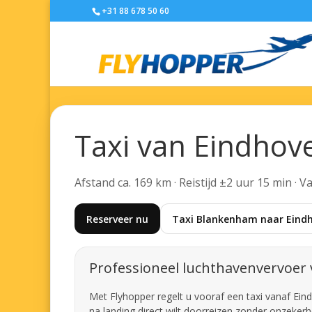
+31 88 678 50 60
Taxi van Eindhov
Afstand ca. 169 km · Reistijd ±2 uur 15 min · 
Reserveer nu
Taxi Blankenham naar Eindh
Professioneel luchthavenvervoer 
Met Flyhopper regelt u vooraf een taxi vanaf Ein
na landing direct wilt doorreizen zonder onzekerhe