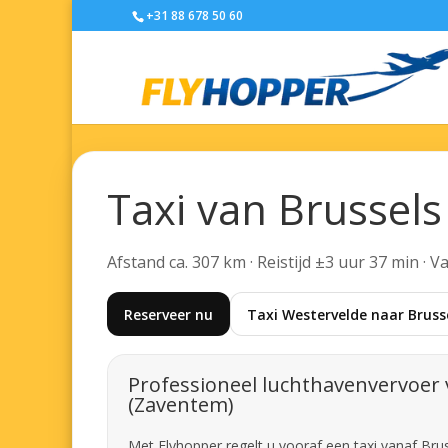
+31 88 678 50 60
Taxi van Brussel
Afstand ca. 307 km · Reistijd ±3 uur 37 min · 
Reserveer nu
Taxi Westervelde naar Bruss
Professioneel luchthavenvervoer 
(Zaventem)
Met Flyhopper regelt u vooraf een taxi vanaf Bru