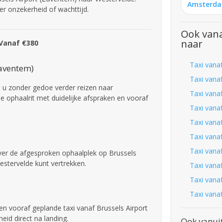
Amsterd
der onzekerheid of wachttijd.
Ook vana
naar
 Vanaf €380
Taxi vana
Zaventem)
Taxi vana
 u zonder gedoe verder reizen naar
Taxi vana
 ophaalrit met duidelijke afspraken en vooraf
Taxi vana
Taxi vana
Taxi vana
Taxi vana
over de afgesproken ophaalplek op Brussels
estervelde kunt vertrekken.
Taxi vana
Taxi vana
Taxi vana
een vooraf geplande taxi vanaf Brussels Airport
eid direct na landing.
Ook vanuit