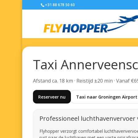
+31 88 678 50 60
Taxi Annerveensc
Afstand ca. 18 km · Reistijd ±20 min · Vanaf €6
Reserveer nu
Taxi naar Groningen Airport
Professioneel luchthavenvervoer
Flyhopper verzorgt comfortabel luchthavenvervoer
rust naar de luchthaven met een vaste prijsafspra