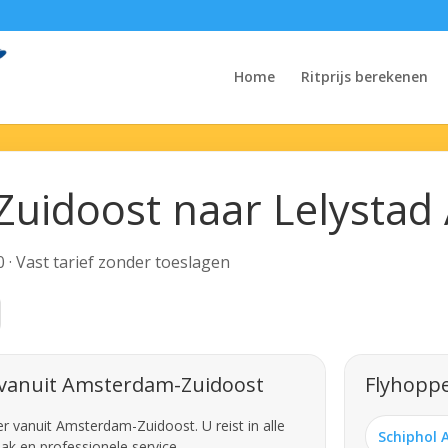
Home
Ritprijs berekenen
uidoost naar Lelystad 
0 · Vast tarief zonder toeslagen
 vanuit Amsterdam-Zuidoost
Flyhoppe
 vanuit Amsterdam-Zuidoost. U reist in alle
Schiphol 
ak en professionele service.