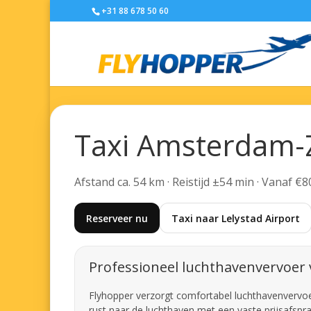
+31 88 678 50 60
Taxi Amsterdam-Z
Afstand ca. 54 km · Reistijd ±54 min · Vanaf €8
Reserveer nu
Taxi naar Lelystad Airport
Professioneel luchthavenvervoer
Flyhopper verzorgt comfortabel luchthavenvervoer
rust naar de luchthaven met een vaste prijsafspra