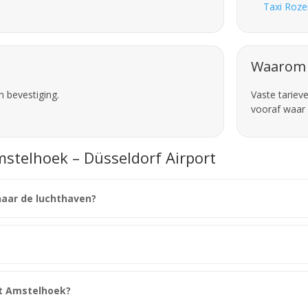
Taxi Roze
Waarom 
n bevestiging.
Vaste tariev
vooraf waar 
mstelhoek – Düsseldorf Airport
naar de luchthaven?
it Amstelhoek?