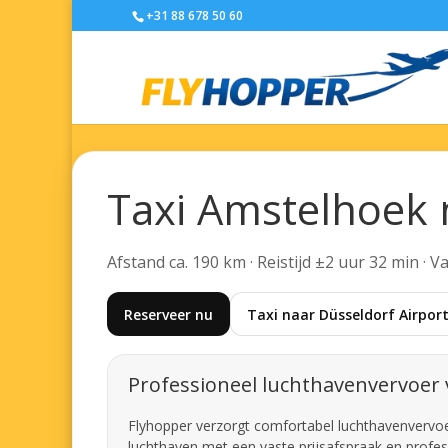
+31 88 678 50 60
Taxi Amstelhoek 
Afstand ca. 190 km · Reistijd ±2 uur 32 min · 
Reserveer nu
Taxi naar Düsseldorf Airpor
Professioneel luchthavenvervoer
Flyhopper verzorgt comfortabel luchthavenvervoer 
luchthaven met een vaste prijsafspraak en profes