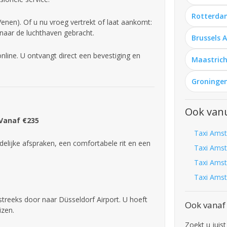
Rotterda
nen). Of u nu vroeg vertrekt of laat aankomt:
 naar de luchthaven gebracht.
Brussels 
line. U ontvangt direct een bevestiging en
Maastrich
Groningen
Ook van
 Vanaf €235
Taxi Amst
delijke afspraken, een comfortabele rit en een
Taxi Amst
Taxi Amst
Taxi Amst
streeks door naar Düsseldorf Airport. U hoeft
Ook vanaf
izen.
Zoekt u juis